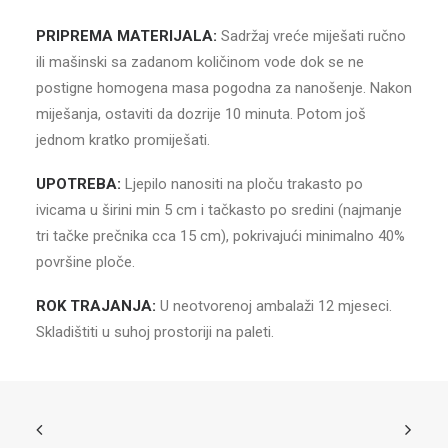
PRIPREMA MATERIJALA:
Sadržaj vreće miješati ručno
ili mašinski sa zadanom količinom vode dok se ne
postigne homogena masa pogodna za nanošenje. Nakon
miješanja, ostaviti da dozrije 10 minuta. Potom još
jednom kratko promiješati.
UPOTREBA:
Ljepilo nanositi na ploču trakasto po
ivicama u širini min 5 cm i tačkasto po sredini (najmanje
tri tačke prečnika cca 15 cm), pokrivajući minimalno 40%
površine ploče.
ROK TRAJANJA:
U neotvorenoj ambalaži 12 mjeseci.
Skladištiti u suhoj prostoriji na paleti.