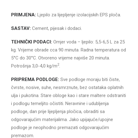
PRIMJENA:
Ljepilo za lijepljenje izolacijskih EPS ploča.
SASTAV:
Cement, pijesak i dodaci.
TEHNIČKI PODACI:
Omjer voda – ljepilo: 5,5-6,5 L za 25
kg. Vrijeme obrade cca 90 minuta. Radna temperatura od
5°C do 30°C. Otvoreno vrijeme najviše 20 minuta.
2
Potrošnja 3,0-4,0 kg/m
.
PRIPREMA PODLOGE:
Sve podloge moraju biti čiste,
čvrste, nosive, suhe, nesmrznute, bez ostataka oplatnih
ulja i pukotina. Stare obloge kao i stare maltere odstraniti
i podlogu temeljito očistiti. Neravnine i udubljenja
podloge, dan prije lijepljenja pločica, obraditi sa
odgovarajućim materijalima. Jako upijajuće/upojne
podloge je neophodno premazati odgovarajućim
premazom.