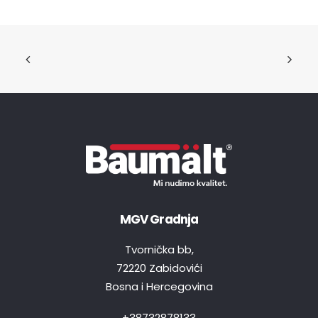
MGV Gradnja
Tvornička bb,
72220 Zabidovići
Bosna i Hercegovina
+38732878133