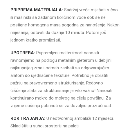
PRIPREMA MATERIJALA:
Sadržaj vreće miješati ručno
ili mašinski sa zadanom količinom vode dok se ne
postigne homogena masa pogodna za nanošenje. Nakon
miješanja, ostaviti da dozrije 10 minuta. Potom još
jednom kratko promiješati.
UPOTREBA:
Pripremljeni malter/mort nanositi
ravnomjerno na podlogu metalnim gleterom u debljini
najkrupnijeg zrna i odmah zaribati sa odgovarajućim
alatom do ujednačene teksture. Potrebno je obratiti
pažnju na pravovremeno strukturisanje. Redovno
čišćenje alata za strukturisanje je vrlo važno! Nanositi
kontinuirano mokro do mokrog na cijelu površinu. Za
vrijeme sušenja pobrinuti se za dovoljnu prozračnost.
ROK TRAJANJA:
U neotvorenoj ambalaži 12 mjeseci.
Skladištiti u suhoj prostoriji na paleti.