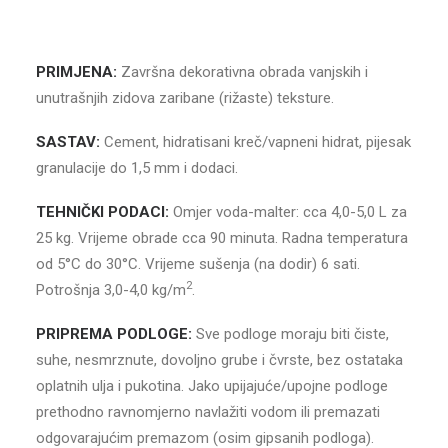
PRIMJENA:
Završna dekorativna obrada vanjskih i
unutrašnjih zidova zaribane (rižaste) teksture.
SASTAV:
Cement, hidratisani kreč/vapneni hidrat, pijesak
granulacije do 1,5 mm i dodaci.
TEHNIČKI PODACI:
Omjer voda-malter: cca 4,0-5,0 L za
25 kg. Vrijeme obrade cca 90 minuta. Radna temperatura
od 5°C do 30°C. Vrijeme sušenja (na dodir) 6 sati.
2
Potrošnja 3,0-4,0 kg/m
.
PRIPREMA PODLOGE:
Sve podloge moraju biti čiste,
suhe, nesmrznute, dovoljno grube i čvrste, bez ostataka
oplatnih ulja i pukotina. Jako upijajuće/upojne podloge
prethodno ravnomjerno navlažiti vodom ili premazati
odgovarajućim premazom (osim gipsanih podloga).