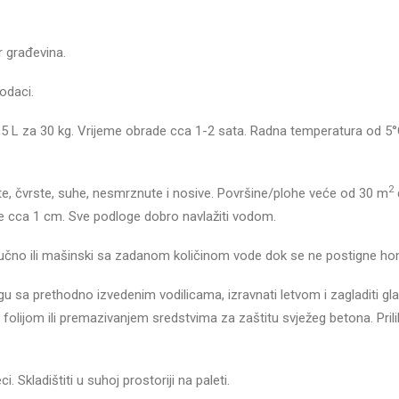
r građevina.
odaci.
,5 L za 30 kg. Vrijeme obrade cca 1-2 sata. Radna temperatura od 5°
2
te, čvrste, suhe, nesmrznute i nosive. Površine/plohe veće od 30 m
ine cca 1 cm. Sve podloge dobro navlažiti vodom.
 ručno ili mašinski sa zadanom količinom vode dok se ne postigne
ogu sa prethodno izvedenim vodilicama, izravnati letvom i zagladiti gl
 folijom ili premazivanjem sredstvima za zaštitu svježeg betona. Pril
 Skladištiti u suhoj prostoriji na paleti.