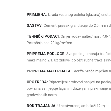
PRIMJENA:
Izrada vezanog estriha (glazura) unuta
SASTAV:
Cement, pijesak granulacije do 2,0 mm i d
TEHNIČKI PODACI:
Omjer voda-malter/mort: 4,0-4
2
Potrošnja cca 20 kg/m
/cm.
PRIPREMA PODLOGE:
Sve podloge moraju biti čis
maksimalno 2:1. Uz zidove, položiti rubne trake šir
PRIPREMA MATERIJALA:
Sadržaj vreće miješati
UPOTREBA:
Pripremljeni proizvod nanijeti na podl
površina se njeguje laganim vlaženjem, prekrivanjem
građevinskih normi.
ROK TRAJANJA:
U neotvorenoj ambalaži 12 mjeseci.