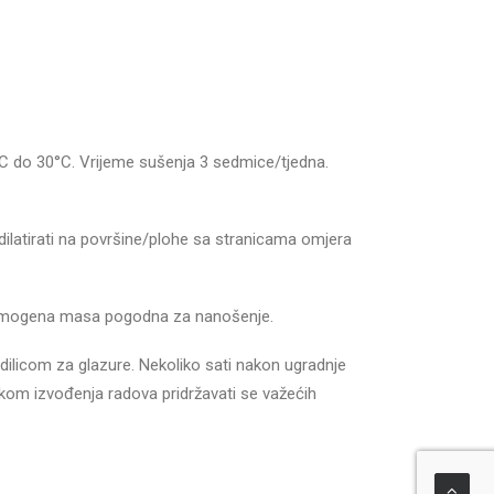
C do 30°C. Vrijeme sušenja 3 sedmice/tjedna.
dilatirati na površine/plohe sa stranicama omjera
 homogena masa pogodna za nanošenje.
adilicom za glazure. Nekoliko sati nakon ugradnje
ikom izvođenja radova pridržavati se važećih